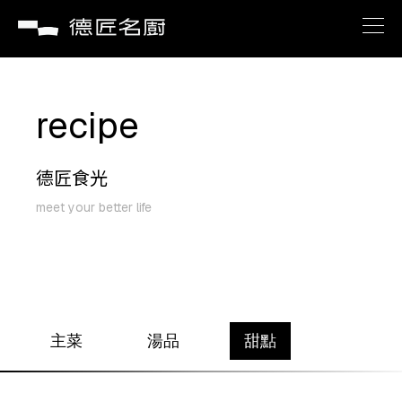
brand
recipe
about
德匠食光
recipe
meet your better life
service
news
主菜
湯品
甜點
contact us