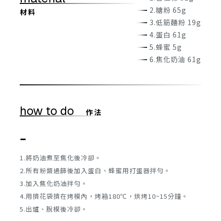
2.糖粉 65g
材 料
3.低筋麵粉 19g
4.蛋白 61g
5.蜂蜜 5g
6.焦化奶油 61g
how to do
作 法
-
1.將奶油煮至焦化後冷卻。
2.所有粉類過篩後加入蛋白、蜂蜜用打蛋器拌勻。
3.加入焦化奶油拌勻。
4.用擠花袋擠在烤模內，烤箱180℃，烘烤10~15分鐘。
5.出爐、脫模後冷卻。