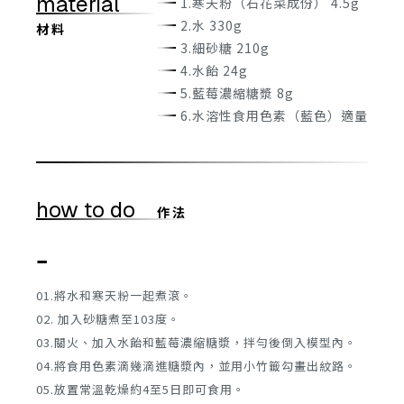
material
1.寒天粉（石花菜成份） 4.5g
2.水 330g
材 料
3.細砂糖 210g
4.水飴 24g
5.藍莓濃縮糖漿 8g
6.水溶性食用色素（藍色）適量
how to do
作 法
-
01.將水和寒天粉一起煮滾。
02. 加入砂糖煮至103度。
03.關火、加入水飴和藍莓濃縮糖漿，拌勻後倒入模型內。
04.將食用色素滴幾滴進糖漿內，並用小竹籤勾畫出紋路。
05.放置常溫乾燥約4至5日即可食用。