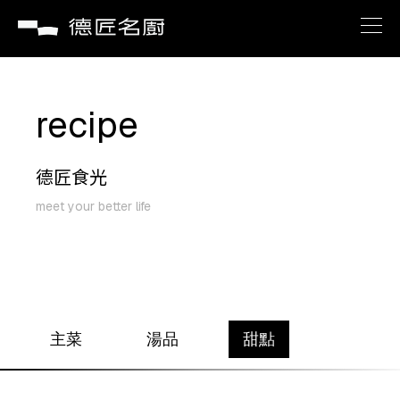
brand
recipe
about
德匠食光
recipe
meet your better life
service
news
主菜
湯品
甜點
contact us