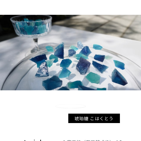
琥珀糖 こはくとう