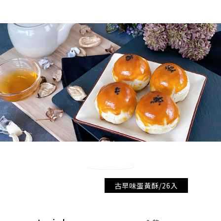
古早味蛋黃酥/26入