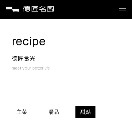
brand
recipe
about
德匠食光
recipe
meet your better life
service
news
主菜
湯品
甜點
contact us