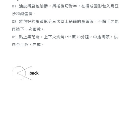
07. 油皮擀扁包油酥，擀捲後切對半，在擀成圓形包入烏豆
沙和鹹蛋黃。
08. 將包好的蛋黃酥分三次塗上過篩的蛋黃液，不黏手才能
再塗下一次蛋黃。
09. 點上黑芝麻，上下火烘烤195度20分鐘，中途調頭。烘
烤至上色，完成。