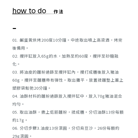
how to do
作 法
-
01. 鹹蛋黃烘烤200度10分鐘。中途取出噴上高粱酒，烤完
後備用。
02. 攪拌缸放入65g的水，加熱至約60度，攪拌至砂糖融
化。
03. 將油皮的麵粉過篩至攪拌缸內，攪打成糰後放入豬油
60g，攪拌至麵糰帶有彈性。取出攤平，放置揉麵墊上蓋上
塑膠袋鬆弛20分鐘。
04. 油酥材料的麵粉過篩放入攪拌缸中，放入70g豬油混合
均勻。
05. 取出油酥，撒上低筋麵粉，揉成糰。分切油酥13份每顆
約17g。
06. 分切步驟3.油皮13份滾圓，分切烏豆沙，26份每顆約
29g滾圓。