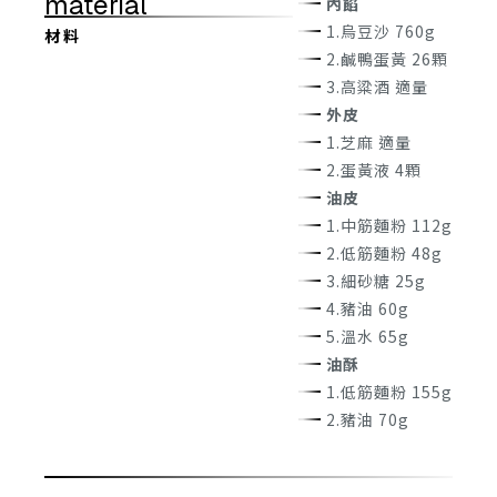
material
內餡
1.烏豆沙 760g
材 料
2.鹹鴨蛋黃 26顆
3.高粱酒 適量
外皮
1.芝麻 適量
2.蛋黃液 4顆
油皮
1.中筋麵粉 112g
2.低筋麵粉 48g
3.細砂糖 25g
4.豬油 60g
5.溫水 65g
油酥
1.低筋麵粉 155g
2.豬油 70g