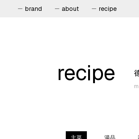
brand
about
recipe
brand
about
recipe
recipe
service
me
news
contact us
主菜
湯品